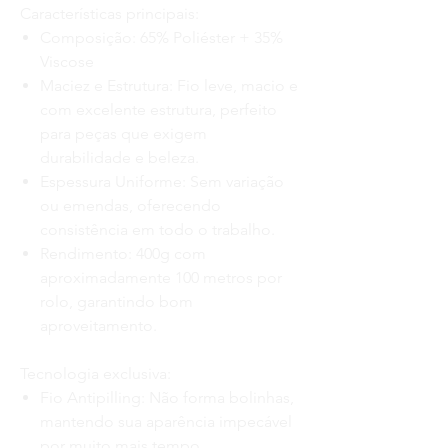
Características principais:
Composição:
65% Poliéster + 35%
Viscose
Maciez e Estrutura:
Fio leve, macio e
com excelente estrutura, perfeito
para peças que exigem
durabilidade e beleza.
Espessura Uniforme:
Sem variação
ou emendas, oferecendo
consistência em todo o trabalho.
Rendimento:
400g com
aproximadamente 100 metros por
rolo, garantindo bom
aproveitamento.
Tecnologia exclusiva:
Fio Antipilling:
Não forma bolinhas,
mantendo sua aparência impecável
por muito mais tempo.