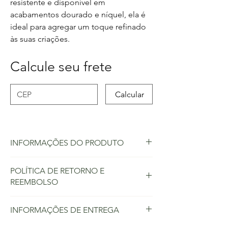
resistente e disponível em
acabamentos dourado e níquel, ela é
ideal para agregar um toque refinado
às suas criações.
Calcule seu frete
Calcular
INFORMAÇÕES DO PRODUTO
A placa
“Feito à Mão”
é um detalhe
POLÍTICA DE RETORNO E
especial que valoriza peças artesanais,
REEMBOLSO
transmitindo autenticidade e exclusividade.
Produzida em metal resistente e disponível
Política de retorno e reembolso. Sou um
em acabamentos dourado e níquel, ela é
INFORMAÇÕES DE ENTREGA
ótimo lugar para que seus clientes saibam o
ideal para agregar um toque refinado às
que fazer caso estejam insatisfeitos com a
suas criações.